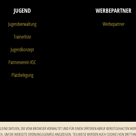
JUGEND
WERBEPARTNER
Jugendverwaltung
Werbepartner
Trainerliste
Jugendkonzept
Partnerverein KSC
Platzbelegung
 KLEINE DATEIEN, DIE VOM BROWSER VERWALTET UND FÜR EINEN SPÄTEREN ABRUF BEREITGEHALTEN WER
H, UM DIE WEBSEITE ORDNUNGSGEMÄSS ANZUZEIGEN. TEILWEISE WERDEN AUCH COOKIES VON DRITTANBI