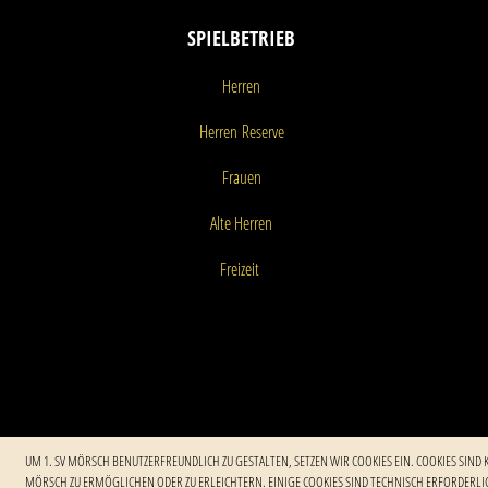
SPIELBETRIEB
Herren
Herren
Reserve
Frauen
Alte Herren
Freizeit
UM 1. SV MÖRSCH BENUTZERFREUNDLICH ZU GESTALTEN, SETZEN WIR COOKIES EIN. COOKIES SIND
Copyright 1. SV Mörsch
MÖRSCH ZU ERMÖGLICHEN ODER ZU ERLEICHTERN. EINIGE COOKIES SIND TECHNISCH ERFORDERLIC