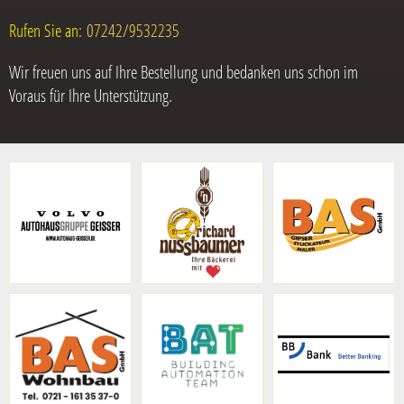
Rufen Sie an:
07242/9532235
Wir freuen uns auf Ihre Bestellung und bedanken uns schon im
Voraus für Ihre Unterstützung.