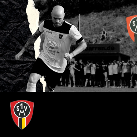
0
00
1
00