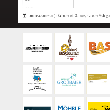
23
00
Termine abonnieren
(in Kalender wie Outlook, iCal oder Mobilge