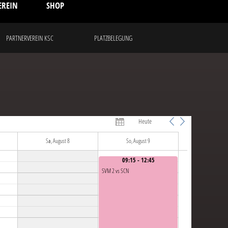
EREIN
SHOP
PARTNERVEREIN KSC
PLATZBELEGUNG
Heute
Sa, August 8
So, August 9
09:15 - 12:45
SVM 2 vs SCN