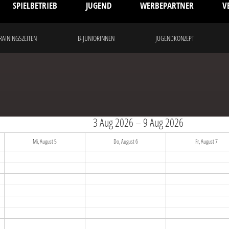
SPIELBETRIEB
JUGEND
WERBEPARTNER
V
TRAININGSZEITEN
B-JUNIORINNEN
JUGENDKONZEPT
3 Aug 2026 – 9 Aug 2026
Mi, August 5
Do, August 6
Fr, August 7