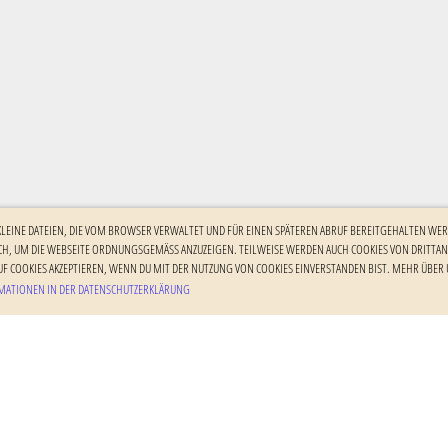
 KLEINE DATEIEN, DIE VOM BROWSER VERWALTET UND FÜR EINEN SPÄTEREN ABRUF BEREITGEHALTEN WER
H, UM DIE WEBSEITE ORDNUNGSGEMÄSS ANZUZEIGEN. TEILWEISE WERDEN AUCH COOKIES VON DRITTANBI
F COOKIES AKZEPTIEREN, WENN DU MIT DER NUTZUNG VON COOKIES EINVERSTANDEN BIST. MEHR ÜBER U
ATIONEN IN DER DATENSCHUTZERKLÄRUNG