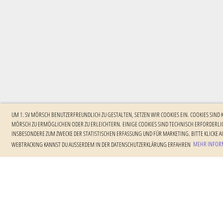
UM 1. SV MÖRSCH BENUTZERFREUNDLICH ZU GESTALTEN, SETZEN WIR COOKIES EIN. COOKIES SIND
MÖRSCH ZU ERMÖGLICHEN ODER ZU ERLEICHTERN. EINIGE COOKIES SIND TECHNISCH ERFORDERLIC
NSBESONDERE ZUM ZWECKE DER STATISTISCHEN ERFASSUNG UND FÜR MARKETING. BITTE KLICKE AU
EBTRACKING KANNST DU AUSSERDEM IN DER DATENSCHUTZERKLÄRUNG ERFAHREN
MEHR INFORM