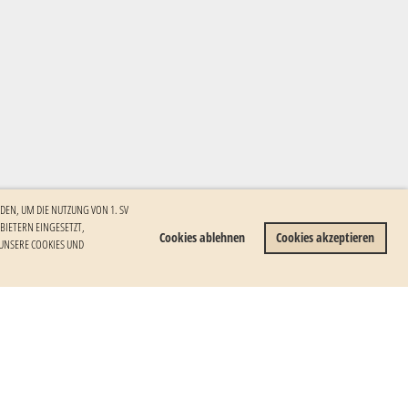
DEN, UM DIE NUTZUNG VON 1. SV
ETERN EINGESETZT, I
Cookies ablehnen
Cookies akzeptieren
NSERE COOKIES UND W