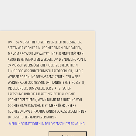
UM 1. SV MÖRSCH BENUTZERFREUNDLICH ZU GESTALTEN,
SETZEN WIR COOKIES EIN. COOKIES SIND KLEINE DATEIEN,
DIE VOM BROWSER VERWALTET UND FÜR EINEN SPÄTEREN
ABRUF BEREITGEHALTEN WERDEN, UM DIE NUTZUNG VON 1.
SV MÖRSCH ZU ERMÖGLICHEN ODER ZU ERLEICHTERN.
EINIGE COOKIES SIND TECHNISCH ERFORDERLICH, UM DIE
WEBSEITE ORDNUNGSGEMÄSS ANZUZEIGEN. TEILWEISE W
ERDEN AUCH COOKIES VON DRITTANBIETERN EINGESETZT, I
NSBESONDERE ZUM ZWECKE DER STATISTISCHEN E
RFASSUNG UND FÜR MARKETING. BITTE KLICKE AUF C
OOKIES AKZEPTIEREN, WENN DU MIT DER NUTZUNG VON C
OOKIES EINVERSTANDEN BIST. MEHR ÜBER UNSERE C
OOKIES UND WEBTRACKING KANNST DU AUSSERDEM IN DER DA
TENSCHUTZERKLÄRUNG ERFAHREN
MEHR INFORMATIONEN IN DER DATENSCHUTZERKLÄRUNG