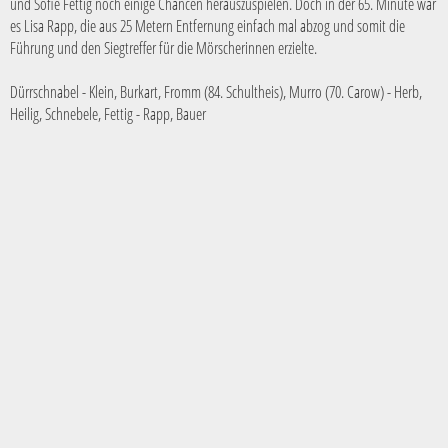
und Sofie Fettig noch einige Chancen herauszuspielen. Doch in der 65. Minute war
es Lisa Rapp, die aus 25 Metern Entfernung einfach mal abzog und somit die
Führung und den Siegtreffer für die Mörscherinnen erzielte.
Dürrschnabel - Klein, Burkart, Fromm (84. Schultheis), Murro (70. Carow) - Herb,
Heilig, Schnebele, Fettig - Rapp, Bauer