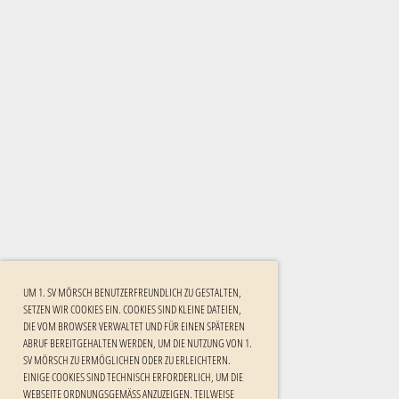
UM 1. SV MÖRSCH BENUTZERFREUNDLICH ZU GESTALTEN,
SETZEN WIR COOKIES EIN. COOKIES SIND KLEINE DATEIEN,
DIE VOM BROWSER VERWALTET UND FÜR EINEN SPÄTEREN
ABRUF BEREITGEHALTEN WERDEN, UM DIE NUTZUNG VON 1.
SV MÖRSCH ZU ERMÖGLICHEN ODER ZU ERLEICHTERN.
EINIGE COOKIES SIND TECHNISCH ERFORDERLICH, UM DIE
WEBSEITE ORDNUNGSGEMÄSS ANZUZEIGEN. TEILWEISE W