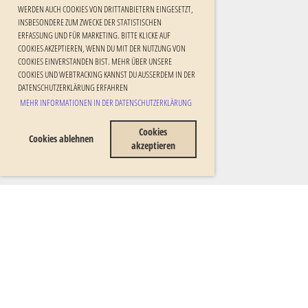
ERDEN AUCH COOKIES VON DRITTANBIETERN EINGESETZT, I
NSBESONDERE ZUM ZWECKE DER STATISTISCHEN E
RFASSUNG UND FÜR MARKETING. BITTE KLICKE AUF C
OOKIES AKZEPTIEREN, WENN DU MIT DER NUTZUNG VON C
OOKIES EINVERSTANDEN BIST. MEHR ÜBER UNSERE C
OOKIES UND WEBTRACKING KANNST DU AUSSERDEM IN DER DA
TENSCHUTZERKLÄRUNG ERFAHREN
MEHR INFORMATIONEN IN DER DATENSCHUTZERKLÄRUNG
Cookies
Cookies ablehnen
akzeptieren