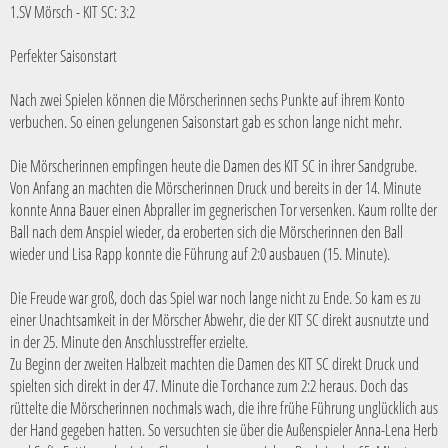
1.SV Mörsch - KIT SC: 3:2
Perfekter Saisonstart
Nach zwei Spielen können die Mörscherinnen sechs Punkte auf ihrem Konto
verbuchen. So einen gelungenen Saisonstart gab es schon lange nicht mehr.
Die Mörscherinnen empfingen heute die Damen des KIT SC in ihrer Sandgrube.
Von Anfang an machten die Mörscherinnen Druck und bereits in der 14. Minute
konnte Anna Bauer einen Abpraller im gegnerischen Tor versenken. Kaum rollte der
Ball nach dem Anspiel wieder, da eroberten sich die Mörscherinnen den Ball
wieder und Lisa Rapp konnte die Führung auf 2:0 ausbauen (15. Minute).
Die Freude war groß, doch das Spiel war noch lange nicht zu Ende. So kam es zu
einer Unachtsamkeit in der Mörscher Abwehr, die der KIT SC direkt ausnutzte und
in der 25. Minute den Anschlusstreffer erzielte.
Zu Beginn der zweiten Halbzeit machten die Damen des KIT SC direkt Druck und
spielten sich direkt in der 47. Minute die Torchance zum 2:2 heraus. Doch das
rüttelte die Mörscherinnen nochmals wach, die ihre frühe Führung unglücklich aus
der Hand gegeben hatten. So versuchten sie über die Außenspieler Anna-Lena Herb