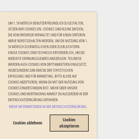
UM 1. SV MÖRSCH BENUTZERFREUNDLICH ZU GESTALTEN,
SETZEN WIR COOKIES EIN. COOKIES SIND KLEINE DATEIEN,
DIE VOM BROWSER VERWALTET UND FÜR EINEN SPÄTEREN
ABRUF BEREITGEHALTEN WERDEN, UM DIE NUTZUNG VON 1.
SV MÖRSCH ZU ERMÖGLICHEN ODER ZU ERLEICHTERN.
EINIGE COOKIES SIND TECHNISCH ERFORDERLICH, UM DIE
WEBSEITE ORDNUNGSGEMÄSS ANZUZEIGEN. TEILWEISE W
ERDEN AUCH COOKIES VON DRITTANBIETERN EINGESETZT, I
NSBESONDERE ZUM ZWECKE DER STATISTISCHEN E
RFASSUNG UND FÜR MARKETING. BITTE KLICKE AUF C
OOKIES AKZEPTIEREN, WENN DU MIT DER NUTZUNG VON C
OOKIES EINVERSTANDEN BIST. MEHR ÜBER UNSERE C
OOKIES UND WEBTRACKING KANNST DU AUSSERDEM IN DER DA
TENSCHUTZERKLÄRUNG ERFAHREN
MEHR INFORMATIONEN IN DER DATENSCHUTZERKLÄRUNG
Cookies
Cookies ablehnen
akzeptieren