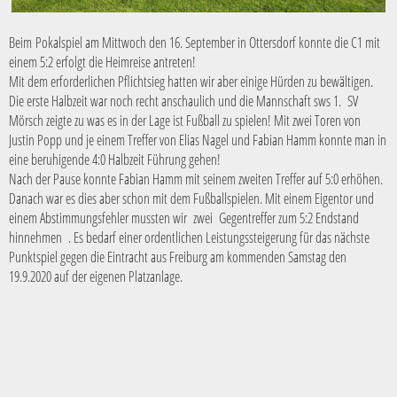
Beim Pokalspiel am Mittwoch den 16. September in Ottersdorf konnte die C1 mit
einem 5:2 erfolgt die Heimreise antreten!
Mit dem erforderlichen Pflichtsieg hatten wir aber einige Hürden zu bewältigen.
Die erste Halbzeit war noch recht anschaulich und die Mannschaft sws 1. SV
Mörsch zeigte zu was es in der Lage ist Fußball zu spielen! Mit zwei Toren von
Justin Popp und je einem Treffer von Elias Nagel und Fabian Hamm konnte man in
eine beruhigende 4:0 Halbzeit Führung gehen!
Nach der Pause konnte Fabian Hamm mit seinem zweiten Treffer auf 5:0 erhöhen.
Danach war es dies aber schon mit dem Fußballspielen. Mit einem Eigentor und
einem Abstimmungsfehler mussten wir zwei Gegentreffer zum 5:2 Endstand
hinnehmen . Es bedarf einer ordentlichen Leistungssteigerung für das nächste
Punktspiel gegen die Eintracht aus Freiburg am kommenden Samstag den
19.9.2020 auf der eigenen Platzanlage.