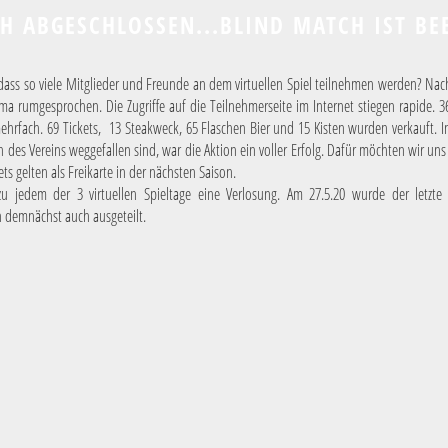
H ABGESCHLOSSEN...BLIND MATCH IST BE
dass so viele Mitglieder und Freunde an dem virtuellen Spiel teilnehmen werden? Na
ema rumgesprochen. Die Zugriffe auf die Teilnehmerseite im Internet stiegen rapide. 3
ehrfach. 69 Tickets, 13 Steakweck, 65 Flaschen Bier und 15 Kisten wurden verkauft. In
 des Vereins weggefallen sind, war die Aktion ein voller Erfolg. Dafür möchten wir uns
ets gelten als Freikarte in der nächsten Saison.
u jedem der 3 virtuellen Spieltage eine Verlosung. Am 27.5.20 wurde der letzte
 demnächst auch ausgeteilt.