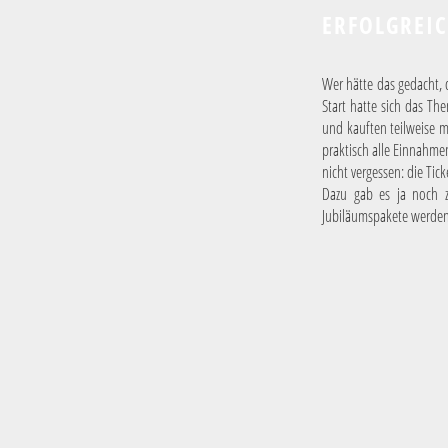
ERFOLGREIC
Wer hätte das gedacht, 
Start hatte sich das Th
und kauften teilweise m
praktisch alle Einnahmen
nicht vergessen: die Tick
Dazu gab es ja noch z
Jubiläumspakete werden