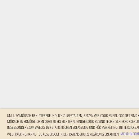
UM 1. SV MÖRSCH BENUTZERFREUNDLICH ZU GESTALTEN, SETZEN WIR COOKIES EIN. COOKIES SIND
MÖRSCH ZU ERMÖGLICHEN ODER ZU ERLEICHTERN. EINIGE COOKIES SIND TECHNISCH ERFORDERLIC
NSBESONDERE ZUM ZWECKE DER STATISTISCHEN ERFASSUNG UND FÜR MARKETING. BITTE KLICKE AU
EBTRACKING KANNST DU AUSSERDEM IN DER DATENSCHUTZERKLÄRUNG ERFAHREN
MEHR INFORM