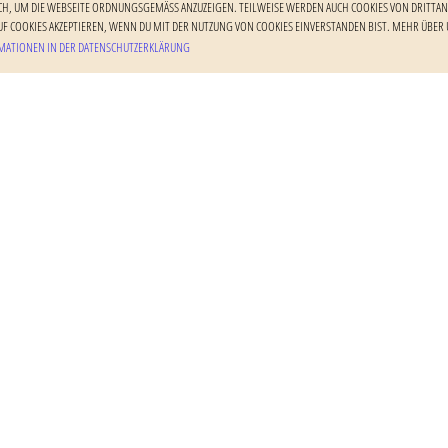
H, UM DIE WEBSEITE ORDNUNGSGEMÄSS ANZUZEIGEN. TEILWEISE WERDEN AUCH COOKIES VON DRITTANBI
F COOKIES AKZEPTIEREN, WENN DU MIT DER NUTZUNG VON COOKIES EINVERSTANDEN BIST. MEHR ÜBER U
ATIONEN IN DER DATENSCHUTZERKLÄRUNG