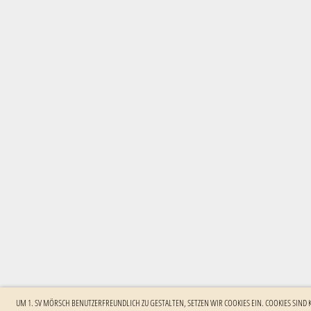
UM 1. SV MÖRSCH BENUTZERFREUNDLICH ZU GESTALTEN, SETZEN WIR COOKIES EIN. COOKIES SIND