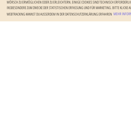
MÖRSCH ZU ERMÖGLICHEN ODER ZU ERLEICHTERN. EINIGE COOKIES SIND TECHNISCH ERFORDERLIC
NSBESONDERE ZUM ZWECKE DER STATISTISCHEN ERFASSUNG UND FÜR MARKETING. BITTE KLICKE AU
EBTRACKING KANNST DU AUSSERDEM IN DER DATENSCHUTZERKLÄRUNG ERFAHREN
MEHR INFORM