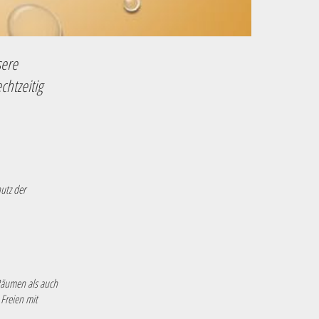
sere
htzeitig
utz der
Räumen als auch
Freien mit