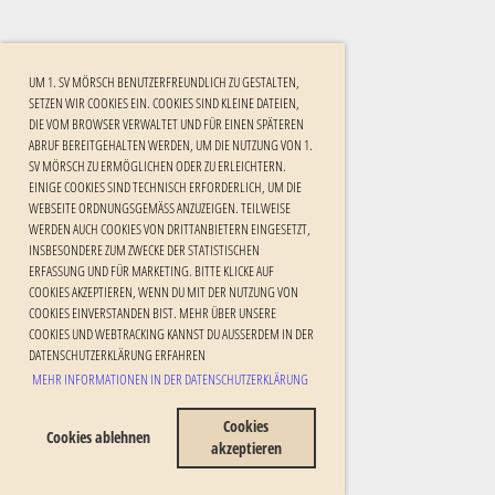
UM 1. SV MÖRSCH BENUTZERFREUNDLICH ZU GESTALTEN,
SETZEN WIR COOKIES EIN. COOKIES SIND KLEINE DATEIEN,
DIE VOM BROWSER VERWALTET UND FÜR EINEN SPÄTEREN
ABRUF BEREITGEHALTEN WERDEN, UM DIE NUTZUNG VON 1.
SV MÖRSCH ZU ERMÖGLICHEN ODER ZU ERLEICHTERN.
EINIGE COOKIES SIND TECHNISCH ERFORDERLICH, UM DIE
WEBSEITE ORDNUNGSGEMÄSS ANZUZEIGEN. TEILWEISE W
ERDEN AUCH COOKIES VON DRITTANBIETERN EINGESETZT, I
NSBESONDERE ZUM ZWECKE DER STATISTISCHEN E
RFASSUNG UND FÜR MARKETING. BITTE KLICKE AUF C
OOKIES AKZEPTIEREN, WENN DU MIT DER NUTZUNG VON C
OOKIES EINVERSTANDEN BIST. MEHR ÜBER UNSERE C
OOKIES UND WEBTRACKING KANNST DU AUSSERDEM IN DER DA
TENSCHUTZERKLÄRUNG ERFAHREN
MEHR INFORMATIONEN IN DER DATENSCHUTZERKLÄRUNG
Cookies
Cookies ablehnen
akzeptieren